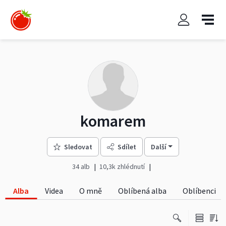
komarem
Sledovat
Sdílet
Další
34 alb
10,3k zhlédnutí
Alba
Videa
O mně
Oblíbená alba
Oblíbenci